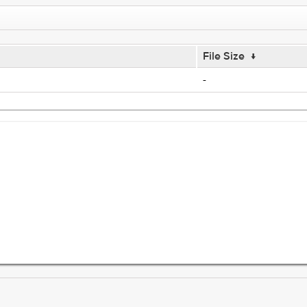
File Size
↓
-